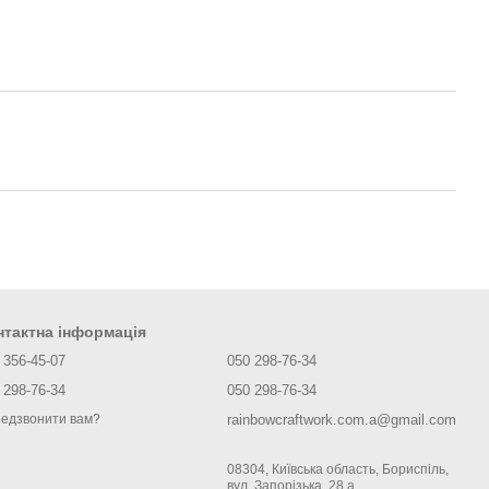
нтактна інформація
 356-45-07
050 298-76-34
 298-76-34
050 298-76-34
rainbowcraftwork.com.a@gmail.com
едзвонити вам?
08304, Київська область, Бориспіль,
вул. Запорізька, 28 а