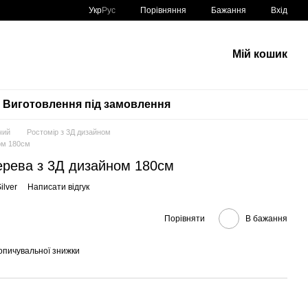
Порівняння
Укр
Рус
Бажання
Вхід
Мій кошик
Виготовлення під замовлення
чий
Ростомір з 3Д дизайном
ом 180см
ерева з 3Д дизайном 180см
ilver
Написати відгук
Порівняти
В бажання
опичувальної знижки