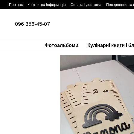
Перейти до основного контенту
Про нас
Контактна інформація
Оплата і доставка
Повернення та 
096 356-45-07
Фотоальбоми
Кулінарні книги і б