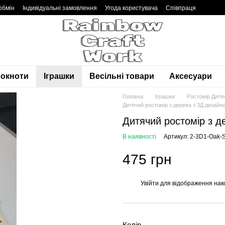
обмін
Індивідуальні замовлення
Угода користувача
Співпраця
локноти
Іграшки
Весільні товари
Аксесуари
Головна
Іграшки
Ростомір Дитя
Дитячий ростомір з дерева з 3Д дизайн
Дитячий ростомір з д
В наявності
Артикул: 2-3D1-Oak-S
475 грн
Увійти
для відображення нак
%
Колір