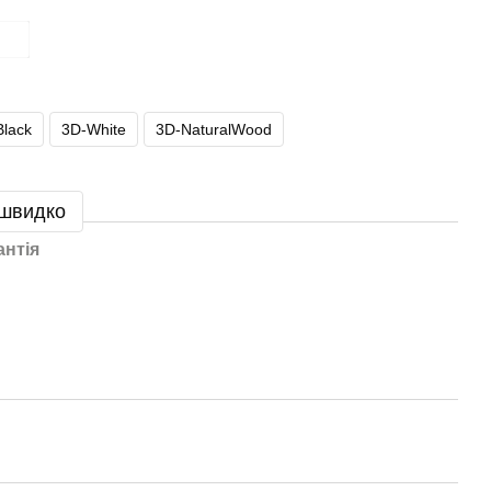
Black
3D-White
3D-NaturalWood
 швидко
антія