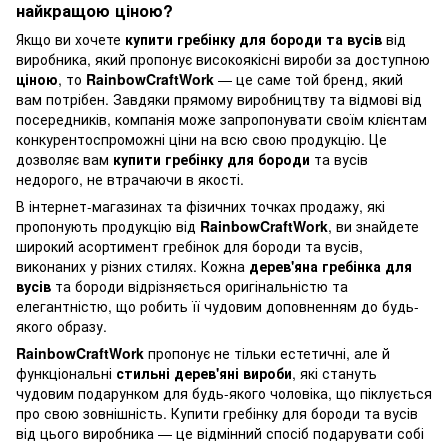
найкращою ціною?
Якщо ви хочете
купити гребінку для бороди та вусів
від
виробника, який пропонує високоякісні вироби за доступною
ціною
, то
RainbowCraftWork
— це саме той бренд, який
вам потрібен. Завдяки прямому виробництву та відмові від
посередників, компанія може запропонувати своїм клієнтам
конкурентоспроможні ціни на всю свою продукцію. Це
дозволяє вам
купити гребінку для бороди
та вусів
недорого, не втрачаючи в якості.
В інтернет-магазинах та фізичних точках продажу, які
пропонують продукцію від
RainbowCraftWork
, ви знайдете
широкий асортимент гребінок для бороди та вусів,
виконаних у різних стилях. Кожна
дерев'яна гребінка для
вусів
та бороди відрізняється оригінальністю та
елегантністю, що робить її чудовим доповненням до будь-
якого образу.
RainbowCraftWork
пропонує не тільки естетичні, але й
функціональні
стильні дерев'яні вироби
, які стануть
чудовим подарунком для будь-якого чоловіка, що піклується
про свою зовнішність. Купити гребінку для бороди та вусів
від цього виробника — це відмінний спосіб подарувати собі