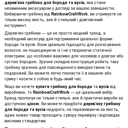
дерев'яна гребінка для бороди та вусів
, яка стане
незамінним аксесуаром у догляді за вашою зовнішністю.
Вибираючи гребінку від
RainbowCraftWork
, ви отримуєте не
тільки високу якість, але й стильний і довговічний
інструмент.
Дерев'яні гребінки — це не просто модний тренд, а
необхідний аксесуар для підтримання ідеальної форми
бороди та вусів. Вони ідеально підходять для розчісування
волосся, не пошкоджуючи їх і не створюючи статичної
електрики, що особливо важливо для чоловіків з довгою або
густою бородою. Зручна складна конструкція робить таку
гребінку зручною для повсякденного використання та
подорожей. Ви можете легко покласти її в кишеню або
сумку і носити з собою в будь-який час.
Якщо ви хочете
купити гребінку для бороди
та
вусів
від
виробника, то
RainbowCraftWork
— це ідеальний вибір.
Бренд пропонує не тільки стильні, але й практичні вироби за
доступною
ціною
. Ви можете придбати
дерев'яну гребінку
для бороди та вусів
недорого, не переживаючи за якість,
адже кожен товар проходить сувору перевірку і відповідає
високим стандартам.