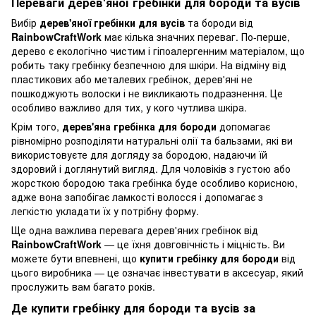
Переваги дерев'яної гребінки для бороди та вусів
Вибір
дерев'яної гребінки для вусів
та бороди від
RainbowCraftWork
має кілька значних переваг. По-перше,
дерево є екологічно чистим і гіпоалергенним матеріалом, що
робить таку гребінку безпечною для шкіри. На відміну від
пластикових або металевих гребінок, дерев'яні не
пошкоджують волоски і не викликають подразнення. Це
особливо важливо для тих, у кого чутлива шкіра.
Крім того,
дерев'яна гребінка для бороди
допомагає
рівномірно розподіляти натуральні олії та бальзами, які ви
використовуєте для догляду за бородою, надаючи їй
здоровий і доглянутий вигляд. Для чоловіків з густою або
жорсткою бородою така гребінка буде особливо корисною,
адже вона запобігає ламкості волосся і допомагає з
легкістю укладати їх у потрібну форму.
Ще одна важлива перевага дерев'яних гребінок від
RainbowCraftWork
— це їхня довговічність і міцність. Ви
можете бути впевнені, що
купити гребінку для бороди
від
цього виробника — це означає інвестувати в аксесуар, який
прослужить вам багато років.
Де купити гребінку для бороди та вусів за