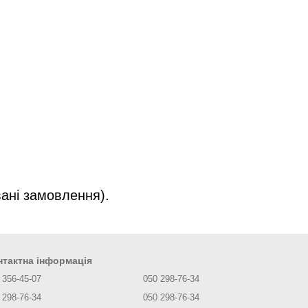
ані замовлення).
нтактна інформація
 356-45-07
050 298-76-34
 298-76-34
050 298-76-34