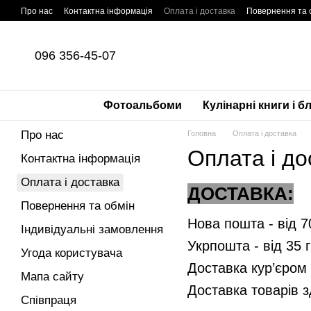
Перейти до основного контенту
Про нас
Контактна інформація
Оплата і доставка
Повернення та 
096 356-45-07
Фотоальбоми
Кулінарні книги і б
Про нас
Головна
Оплата і доставка
Оплата і до
Контактна інформація
Оплата і доставка
ДОСТАВКА:
Повернення та обмін
Нова пошта - від 70
Індивідуальні замовлення
Укрпошта - від 35 г
Угода користувача
Доставка кур’єром 
Мапа сайту
Доставка товарів з
Співпраця