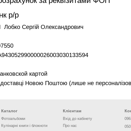
 розрахунок за реквізитами ФОП
к р/р
Лобко Сергій Олександрович
7550
A943052990000026003030133594
анковской картой
 доставці Новою Поштою (лише не персоналізов
Каталог
Клієнтам
Ко
Фотоальбоми
Вхід до кабінету
096
Кулінарні книги і блокноти
Про нас
050