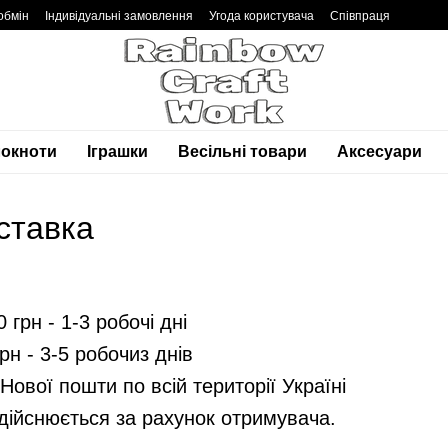
обмін
Індивідуальні замовлення
Угода користувача
Співпраця
локноти
Іграшки
Весільні товари
Аксесуари
ставка
 грн - 1-3 робочі дні
рн - 3-5 робочиз днів
Нової пошти по всій території Україні
дійснюється за рахунок отримувача.