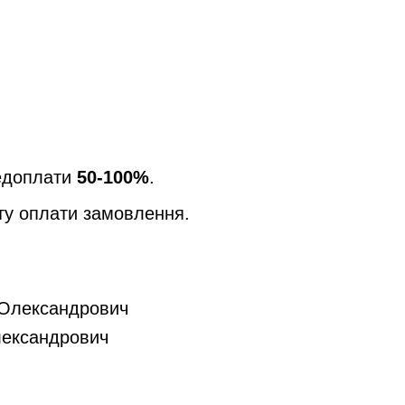
редоплати
50-100%
.
ту оплати замовлення.
й Олександрович
Олександрович