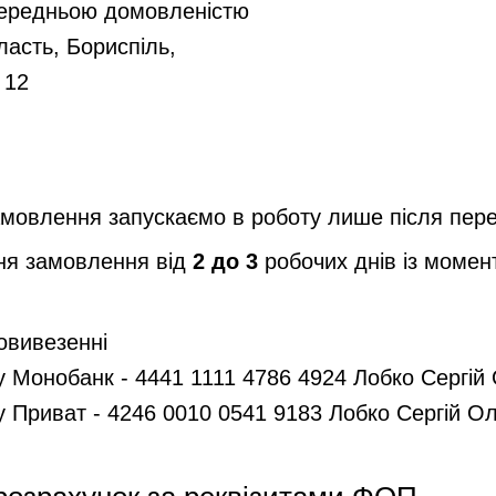
передньою домовленістю
ласть, Бориспіль,
 12
амовлення запускаємо в роботу лише після пе
ня замовлення від
2 до 3
робочих днів із момен
овивезенні
ку Монобанк - 4441 1111 4786 4924 Лобко Сергі
ку Приват - 4246 0010 0541 9183 Лобко Сергій 