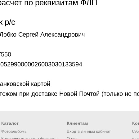
асчет по реквизитам ФЛП
 р/с
Лобко Сергей Александрович
7550
052990000026003030133594
анковской картой
ежом при доставке Новой Почтой (только не п
Каталог
Клиентам
Ко
Фотоальбомы
Вход в личный кабинет
096
Кулинарные книги и блокноты
О нас