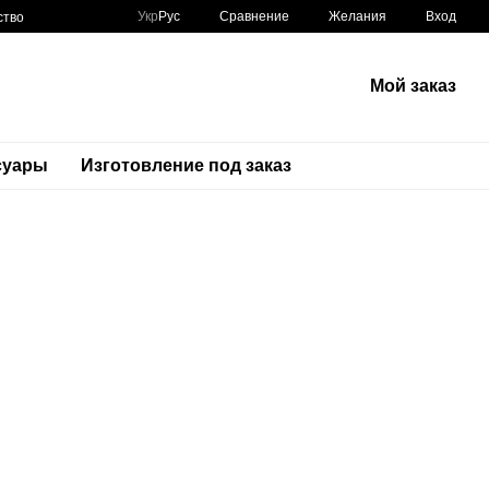
Сравнение
Укр
Рус
Желания
Вход
ство
Мой заказ
суары
Изготовление под заказ