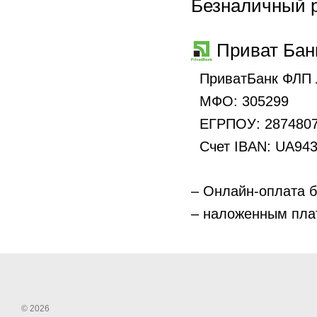
Безналичный р
Приват Банк
ПриватБанк ФЛП 
МФО: 305299
ЕГРПОУ: 287480
Счет IBAN: UA943
– Онлайн-оплата б
– наложенным плат
© 2026