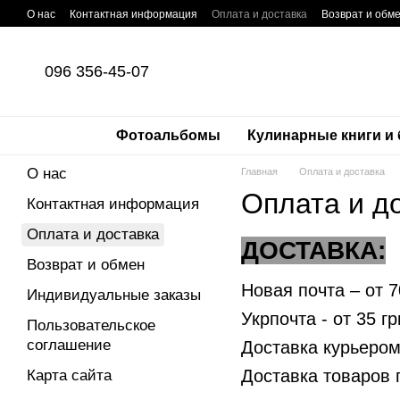
Перейти к основному контенту
О нас
Контактная информация
Оплата и доставка
Возврат и обм
096 356-45-07
Фотоальбомы
Кулинарные книги и
О нас
Главная
Оплата и доставка
Оплата и д
Контактная информация
Оплата и доставка
ДОСТАВКА:
Возврат и обмен
Новая почта – от 7
Индивидуальные заказы
Укрпочта - от 35 г
Пользовательское
соглашение
Доставка курьером
Доставка товаров 
Карта сайта