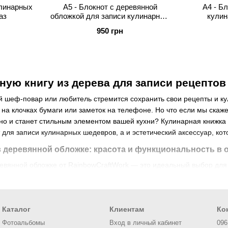
улинарных
А5 - Блокнот с деревянной
А4 - Б
аз
обложкой для записи кулинарных
кулин
рецептов
персо
950 грн
ную книгу из дерева для записи рецептов
 шеф-повар или любитель стремится сохранить свои рецепты и ку
на клочках бумаги или заметок на телефоне. Но что если мы скажем
но и станет стильным элементом вашей кухни? Кулинарная книжка 
для записи кулинарных шедевров, а и эстетический аксессуар, кото
в деревянной обложке: красота и функциональность в 
евянной обложке от RainbowCraftWork — это идеальный выбор для те
аписная книжка для записи рецептов изготовлена из высококачеств
его долговечность. Если вы ищете кулинарный дневник, который ст
атить внимание на эти стильные изделия из дерева.
Каталог
Клиентам
Ко
евянной обложке от RainbowCraftWork — это не просто удобный бл
Фотоальбомы
Вход в личный кабинет
096
 уникальный дизайн, который делает ее идеальным подарком для к