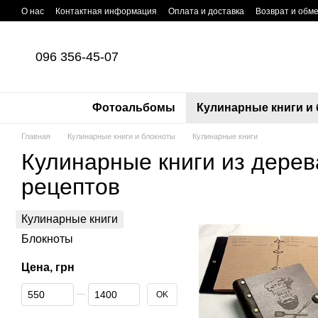
Перейти к основному контенту
О нас
Контактная информация
Оплата и доставка
Возврат и обм
096 356-45-07
Фотоальбомы
Кулинарные книги и
Главная
Кулинарные книги и блокноты
Кулинарные книги
Кулинарные книги из дерев
рецептов
Кулинарные книги
Блокноты
Цена, грн
От Цена, грн
До Цена, грн
OK