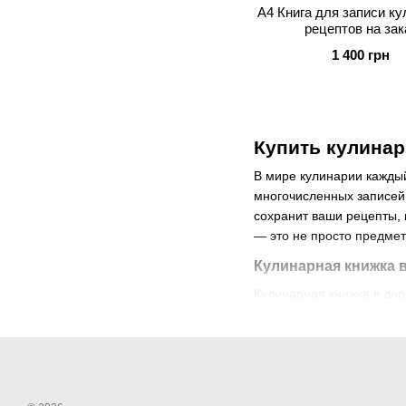
А4 Книга для записи к
рецептов на зак
1 400 грн
Купить кулинар
В мире кулинарии каждый
многочисленных записей 
сохранит ваши рецепты, 
— это не просто предмет 
Кулинарная книжка 
Кулинарная книжка в дер
долговечность. Каждая з
вид, но и обеспечивает 
кулинара, вам стоит обр
Кулинарная книжка в дер
качество изготовления и