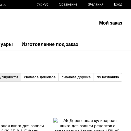
Сравнение
Укр
Рус
Желания
Вход
ство
Мой заказ
суары
Изготовление под заказ
улярности
сначала дешевле
сначала дороже
по названию