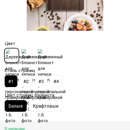
Цвет
Стиль страниц
#1
#2
#3
#4
Цвет страниц блокнота
Белые
Крафтовые
В наличии