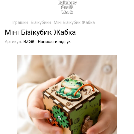
Іграшки
Бізікубики
Міні Бізікубик Жабка
Міні Бізікубик Жабка
Артикул:
BZG6
Написати відгук