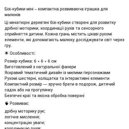
Бізі-кубики міні – компактна розвиваюча іграшка для
малюків
Ці мініатюрні дерев'яні бізі-кубики створені для розвитку
дрібної моторики, координації рухів та сенсорного
сприйняття дитини. Кожна грань містить цікаві рухомі
елементи, які допомагають малюку досліджувати світ через
гру.
🌟 Особливості:
Розмір кубика: 6 × 6 × 6 см
Виготовлений з натуральної фанери
Яскравий тематичний дизайн із милими персонажами
Рухомі шестерні, коліщатка та інтерактивні елементи
Компактний розмір — зручно брати в подорож, дитячий
садок або на прогулянку
Безпечні краї та якісна обробка поверхні
🧠 Розвиває:
дрібну моторику рук;
логічне мислення;
концентрацію уваги;
координацію рухів;