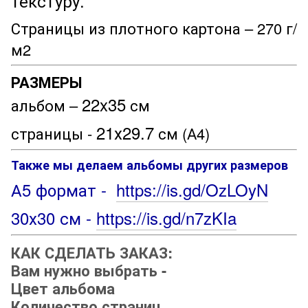
текстуру.
Страницы из плотного картона – 270 г/
м2
РАЗМЕРЫ
22x35
альбом –
см
21х29.7
страницы -
см (А4)
Также мы делаем альбомы других размеров
А5 формат -
https://is.gd/OzLOyN
30х30 см -
https://is.gd/n7zKIa
КАК СДЕЛАТЬ ЗАКАЗ:
Вам нужно выбрать -
Цвет альбома
Количество страниц